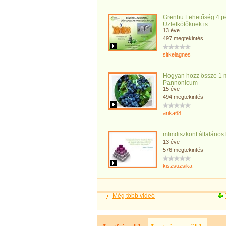
Grenbu Lehetőség 4 p
Üzletkötőknek is
13 éve
497 megtekintés
sitkeiagnes
Hogyan hozz össze 1 mi
Pannonicum
15 éve
494 megtekintés
arika68
mlmdiszkont általános
13 éve
576 megtekintés
kiszsuzsika
Még több videó