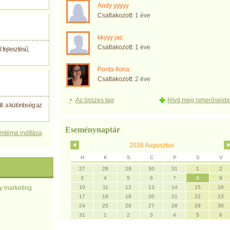
Andy yyyyy
Csatlakozott:
1 éve
kkyyy jac
Csatlakozott:
1 éve
ejlesztésű,
Ponta Ilona
Csatlakozott:
2 éve
Az összes tag
Hívd meg ismerőseide
ill. a különbség az
Eseménynaptár
umtéma indítása
2026 Augusztus
H
K
S
C
P
S
V
27
28
29
30
31
1
2
3
4
5
6
7
8
9
y marketing
10
11
12
13
14
15
16
17
18
19
20
21
22
23
24
25
26
27
28
29
30
31
1
2
3
4
5
6