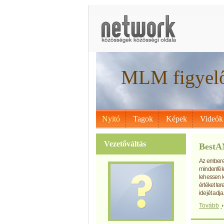
MLM figyelő
Nyitó
Tagok
Képek
Videók
Vezetőváltás
BestA
Az emberek
mindenféle
lehessen k
értéket te
idejét adja
Tovább