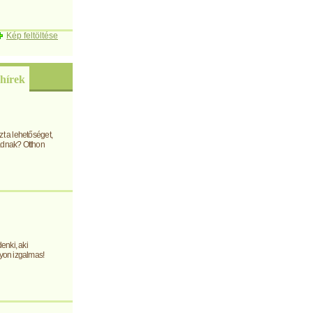
Kép feltöltése
hírek
t a lehetőséget,
adnak? Otthon
enki, aki
gyon izgalmas!