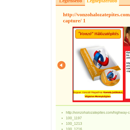
Legfrissebb
Legnépszerűbb
http://vonzohalozatepites.co
capture/ 1
http://vonzohalozatepites.com/highway-c
100_1197
100_1213
100_1216