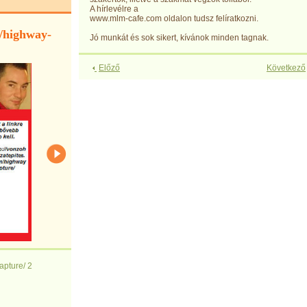
A hírlevélre a
www.mlm-cafe.com oldalon tudsz felíratkozni.
m/highway-
Jó munkát és sok sikert, kívánok minden tagnak.
Előző
Következő
apture/ 2