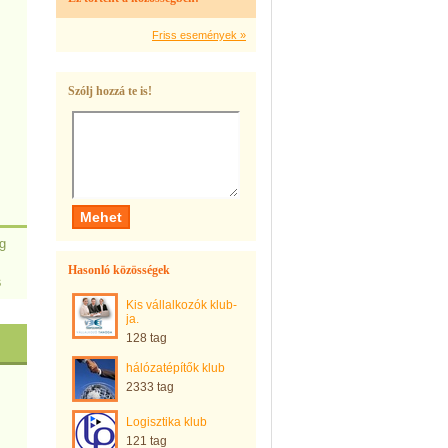
Friss események »
Szólj hozzá te is!
g
Hasonló közösségek
s
Kis vállalkozók klub-
ja.
128 tag
hálózatépítők klub
2333 tag
Logisztika klub
121 tag