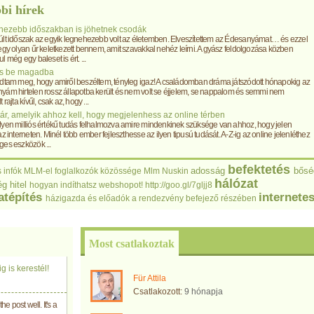
bi hírek
ezebb időszakban is jöhetnek csodák
últ időszak az egyik legnehezebb volt az életemben. Elveszítettem az Édesanyámat… és ezzel
egy olyan űr keletkezett bennem, amit szavakkal nehéz leírni. A gyász feldolgozása közben
l még egy baleset is ért. ...
s be magadba
udtam meg, hogy amiről beszéltem, tényleg igaz! A családomban dráma játszódott hónapokig az
yám hirtelen rossz állapotba került és nem volt se éjjelem, se nappalom és semmi nem
 rajta kívűl, csak az, hogy ...
r, amelyik ahhoz kell, hogy megjelenhess az online térben
lyen milliós értékű tudás felhalmozva amire mindenkinek szüksége van ahhoz, hogy jelen
az interneten. Minél több ember fejleszthesse az ilyen tipusú tudását. A-Z-ig az online jelenléthez
es eszközök ...
befektetés
adosság
bősé
 infók
MLM-el foglalkozók közössége
Mlm
Nuskin
hálózat
ég
hitel
hogyan indíthatsz webshopot!
http://goo.gl/7gljj8
atépítés
internete
házigazda és előadók a rendezvény befejező részében
Most csatlakoztak
 is kerestél!
Für Attila
Csatlakozott:
9 hónapja
e post well. It's a