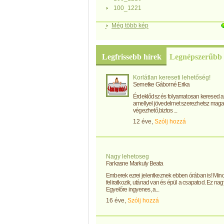
100_1221
Még több kép
Legfrissebb hírek
Legnépszerűbb 
Korlátlan kereseti lehetőség!
Semetke Gáborné Erika
Érdeklődsz és folyamatosan keresed az
amellyel jövedelmet szerezhetsz mag
végezhető,biztos ...
12 éve,
Szólj hozzá
Nagy lehetoseg
Farkasne Markuly Beata
Emberek ezrei jelentkeznek ebben órában is! Mind
feliratkozik, utánad van és épül a csapatod. Ez na
Egyelőre ingyenes, a...
16 éve,
Szólj hozzá